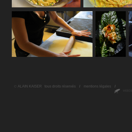
ALAIN KAISER
tous droits réservés
/
mentions légales
/
©
WEBDE