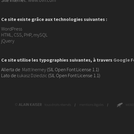
Site internet :
www.ovh.com
Ce site existe grâce aux technologies suivantes :
WordPress
HTML, CSS
,
PHP
,
mySQL
jQuery
Ce site utilise les typographies suivantes, à travers
Google F
Allerta de
Matt Inerney
(SIL Open Font License 1.1)
Lato de
Łukasz Dziedzic
(SIL Open Font License 1.1)
©
ALAIN KAISER
tous droits réservés
/
mentions légales
/
WEBD