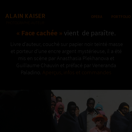
ALAIN KAISER
OPÉRA
PORTFOLIO
PHOTOGRAPHE-AUTEUR
« Face cachée »
vient de paraître.
Livre d’auteur, couché sur papier noir teinté masse
et porteur d’une encre argent mystérieuse, il a été
mis en scène par Anasthasia Plekhanova et
Guillaume Chauvin et préfacé par Veneranda
Paladino.
Aperçus, infos et commandes